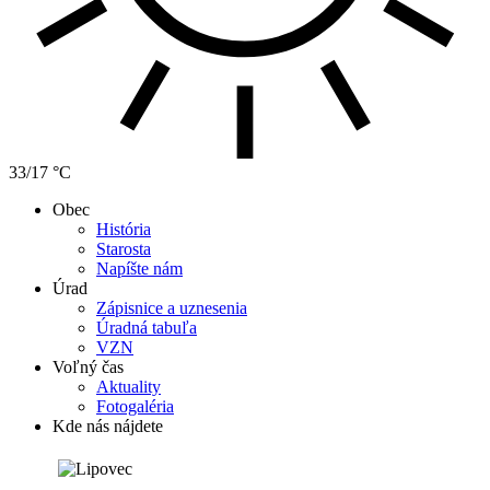
33/17 °C
Obec
História
Starosta
Napíšte nám
Úrad
Zápisnice a uznesenia
Úradná tabuľa
VZN
Voľný čas
Aktuality
Fotogaléria
Kde nás nájdete