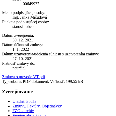
00649937
Meno podpisujúcej osoby:
Ing. Janka Mičudová
Funkcia podpisujúcej osoby:
starosta obce
Dátum zverejnenia:
30. 12. 2021
Dátum účinnosti zmluvy:
1. 1. 2022
Dátum uzatvorenia/udelenia súhlasu s uzatvorením zmluvy:
27. 10. 2021
Platnosť zmluvy do:
neurčitú
Zmluva o prevode VT.pdf
Typ súboru: PDF dokument, Veľkosť: 199,55 kB
Zverejňovanie
Úradná tabuľa
Zmluvy, Faktúry, Objednávky
FZO - archív
Verejné obstarávanie