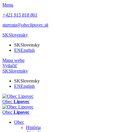
Menu
+421 915 818 861
starosta@obeclipovec.sk
SK
Slovensky
SK
Slovensky
EN
English
Mapa webu
Vytlačiť
SK
Slovensky
SK
Slovensky
EN
English
Obec
Lipovec
Obec
Lipovec
Obec
História