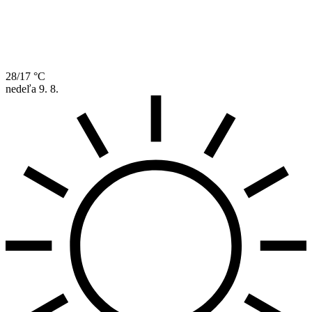
28/17 °C
nedeľa
9. 8.