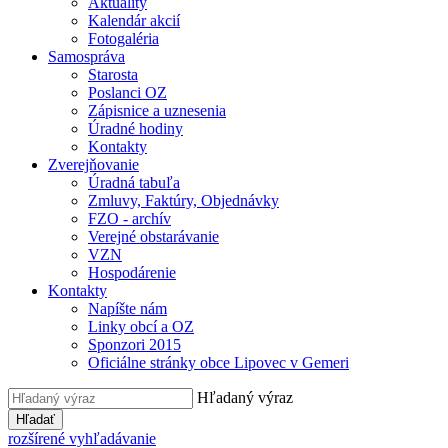
Aktuality
Kalendár akcií
Fotogaléria
Samospráva
Starosta
Poslanci OZ
Zápisnice a uznesenia
Úradné hodiny
Kontakty
Zverejňovanie
Úradná tabuľa
Zmluvy, Faktúry, Objednávky
FZO - archív
Verejné obstarávanie
VZN
Hospodárenie
Kontakty
Napíšte nám
Linky obcí a OZ
Sponzori 2015
Oficiálne stránky obce Lipovec v Gemeri
Hľadaný výraz
Hľadať
rozšírené vyhľadávanie