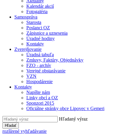
Aktuality
Kalendár akcií
Fotogaléria
Samospráva
Starosta
Poslanci OZ
Zápisnice a uznesenia
Úradné hodiny
Kontakty
Zverejňovanie
Úradná tabuľa
Zmluvy, Faktúry, Objednávky
FZO - archív
Verejné obstarávanie
VZN
Hospodárenie
Kontakty
Napíšte nám
Linky obcí a OZ
Sponzori 2015
Oficiálne stránky obce Lipovec v Gemeri
Hľadaný výraz
Hľadať
rozšírené vyhľadávanie