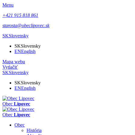
Menu
+421 915 818 861
starosta@obeclipovec.sk
SK
Slovensky
SK
Slovensky
EN
English
Mapa webu
Vytlačiť
SK
Slovensky
SK
Slovensky
EN
English
Obec
Lipovec
Obec
Lipovec
Obec
História