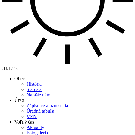
33/17 °C
Obec
História
Starosta
Napíšte nám
Úrad
Zápisnice a uznesenia
Úradná tabuľa
VZN
Voľný čas
Aktuality
Fotogaléria