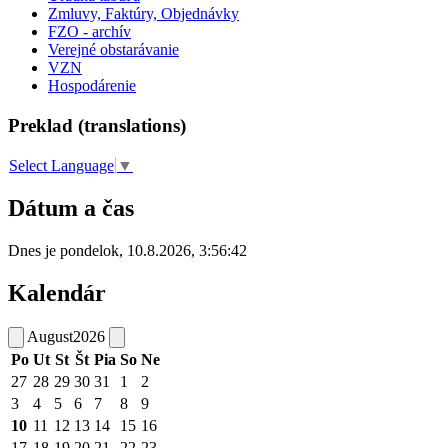
Zmluvy, Faktúry, Objednávky
FZO - archív
Verejné obstarávanie
VZN
Hospodárenie
Preklad (translations)
Select Language
▼
Dátum a čas
Dnes je
pondelok
,
10.8.2026
,
3:56:42
Kalendár
August
2026
Po
Ut
St
Št
Pia
So
Ne
27
28
29
30
31
1
2
3
4
5
6
7
8
9
10
11
12
13
14
15
16
17
18
19
20
21
22
23