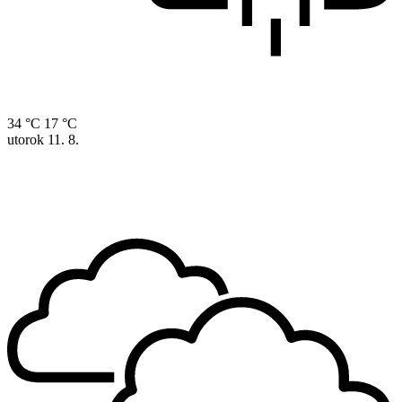
34 °C
17 °C
utorok
11. 8.